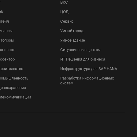
Т
ВКС
ЭК
ЦОД
итейл
Сервис
инансы
Умный город
втопром
Умное здание
ранспорт
Ситуационные центры
оссектор
ИТ Решения для бизнеса
троительство
Инфраструктура для SAP HANA
ромышленность
Разработка информационных
систем
дравохранение
елекоммуникации