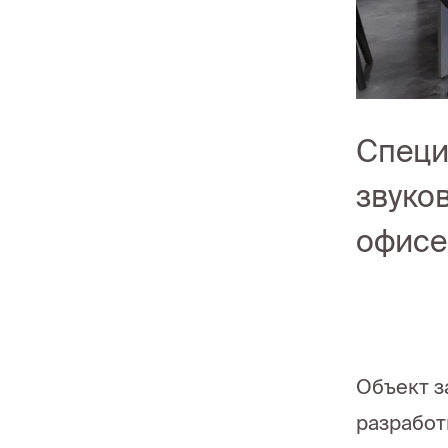
Специ
звуко
офисе
Объект з
разработ