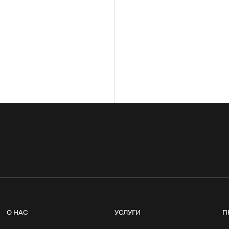
О НАС
УСЛУГИ
П