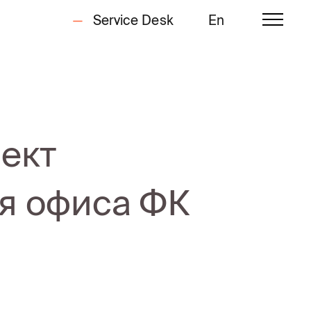
Service Desk
En
оект
ля офиса ФК