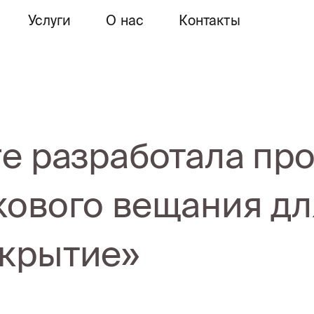
Услуги
О нас
Контакты
re разработала пр
кового вещания д
крытие»