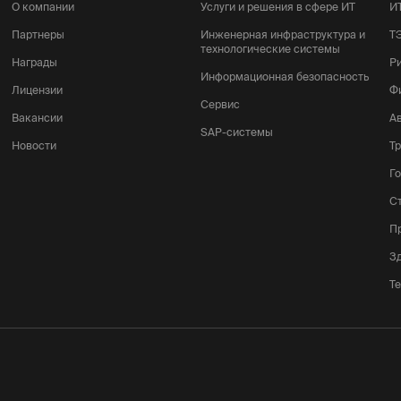
О компании
Услуги и решения в сфере ИТ
И
Партнеры
Инженерная инфраструктура и
Т
технологические системы
Награды
Р
Информационная безопасность
Лицензии
Ф
Сервис
Вакансии
А
SAP-системы
Новости
Т
Г
С
П
З
Т