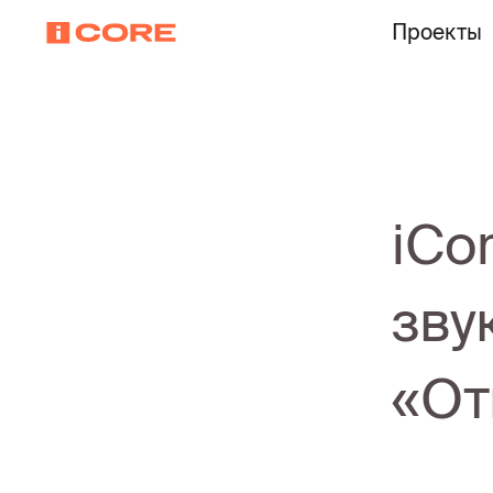
Проекты
iCo
зву
«От