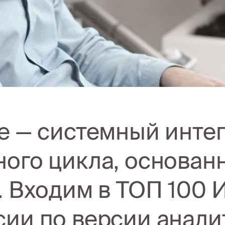
re — системный инте
ного цикла, основан
у. Входим в ТОП 100
сии по версии анали