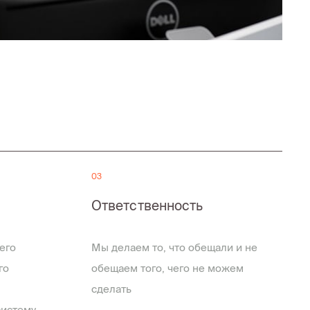
03
Ответственность
его
Мы делаем то, что обещали и не
го
обещаем того, чего не можем
сделать
систему