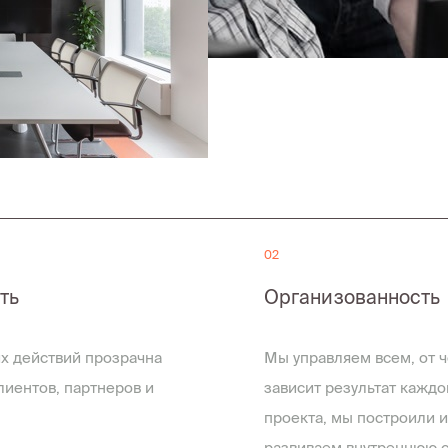
02
ть
Организованность
х действий прозрачна
Мы управляем всем, от ч
лиентов, партнеров и
зависит результат каждо
проекта, мы построили и
развиваем внутреннюю 