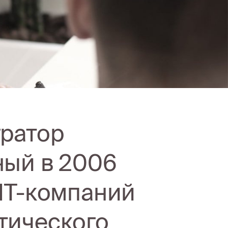
гратор
ный в 2006
 ИТ-компаний
тического