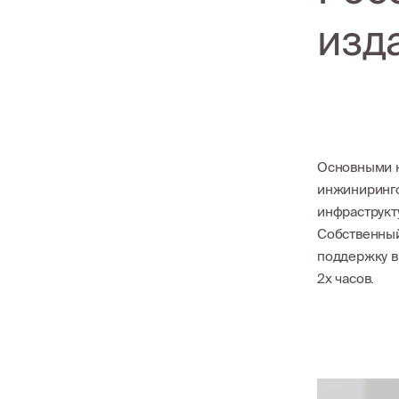
изд
Основными н
инжиниринго
инфраструкт
Собственный
поддержку в
2х часов.