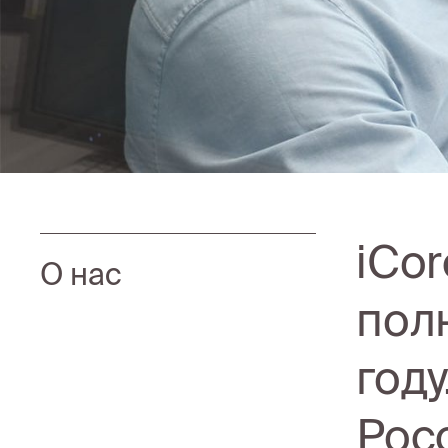
iCo
О нас
пол
год
Рос