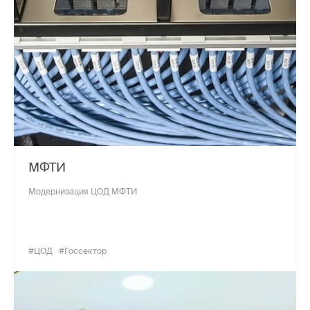
МФТИ
Модернизация ЦОД МФТИ
#ЦОД
#Госсектор