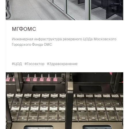
МГФОМС
Инженерная инфраструктура резервного ЦОДа Московского
Городского Фонда ОМС
#ЦОД
#Госсектор
#Здравохранение