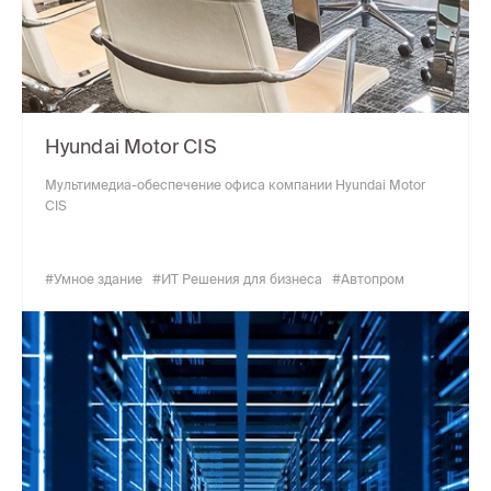
Hyundai Motor CIS
Мультимедиа-обеспечение офиса компании Hyundai Motor
CIS
#Умное здание
#ИТ Решения для бизнеса
#Автопром