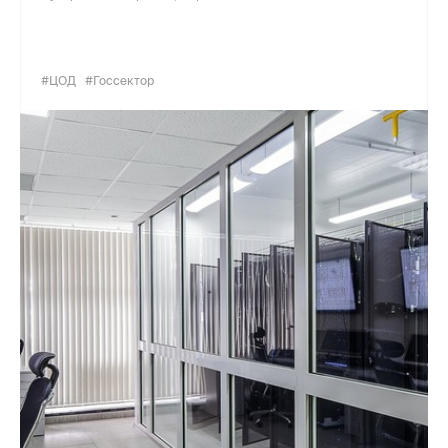
#ЦОД
#Госсектор