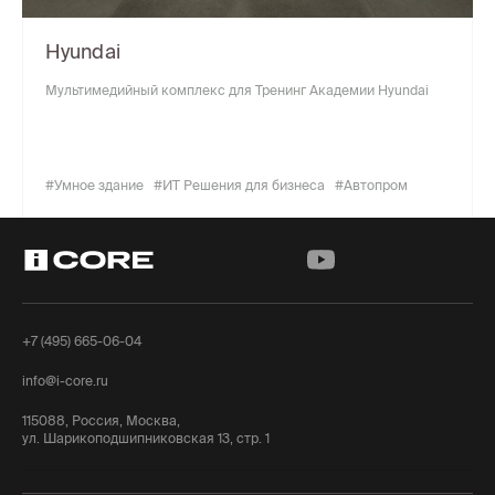
Hyundai
Мультимедийный комплекс для Тренинг Академии Hyundai
#Умное здание
#ИТ Решения для бизнеса
#Автопром
+7 (495) 665-06-04
info@i-core.ru
115088, Россия, Москва,
ул. Шарикоподшипниковская 13, стр. 1