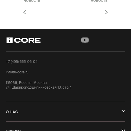
новость
новость
+7 (495) 665-06-04
info@i-core.ru
115088, Россия, Москва,
ул. Шарикоподшипниковская 13, стр. 1
О НАС