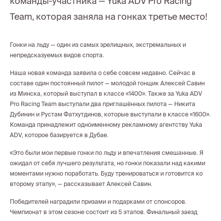
команды-участника — Yuka ADV Pro Racing
Team, которая заняла на гонках третье место!
Гонки на льду — один из самых зрелищных, экстремальных и
непредсказуемых видов спорта.
Наша новая команда заявила о себе совсем недавно. Сейчас в
составе один постоянный пилот — молодой гонщик Алексей Савин
из Минска, который выступал в классе «1400». Также за Yuka ADV
Pro Racing Team выступали два приглашённых пилота — Никита
Дубинин и Рустам Фатхутдинов, которые выступали в классе «1600».
Команда принадлежит одноименному рекламному агентству Yuka
ADV, которое базируется в Дубае.
«Это были мои первые гонки по льду и впечатления смешанные. Я
ожидал от себя лучшего результата, но гонки показали над какими
моментами нужно поработать. Буду тренироваться и готовится ко
второму этапу», — рассказывает Алексей Савин.
Победителей наградили призами и подарками от спонсоров.
Чемпионат в этом сезоне состоит из 5 этапов. Финальный заезд