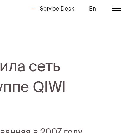
Service Desk
En
ила сеть
уппе QIWI
ванная в 2007 году,