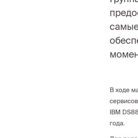
предо
самые
обесп
момен
В ходе м
сервисов
IBM DS88
года.