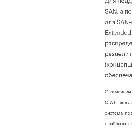
Для подд
SAN, а п
для SAN-
Extended
распреде
разделит
(концепц
обеспеча
О компании 
QIWI – веду
система, по
приблизител