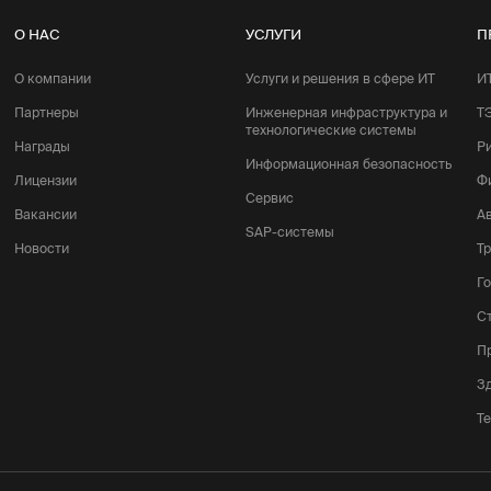
О НАС
УСЛУГИ
П
О компании
Услуги и решения в сфере ИТ
И
Партнеры
Инженерная инфраструктура и
Т
технологические системы
Награды
Р
Информационная безопасность
Лицензии
Ф
Сервис
Вакансии
А
SAP-системы
Новости
Т
Г
С
П
З
Т