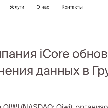
Услуги
О нас
Контакты
пания iCore обнов
нения данных в Гр
 QIWI (NASDAQ: Qiwi), организо