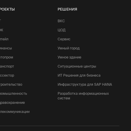
РОЕКТЫ
РЕШЕНИЯ
Т
ВКС
ЭК
ЦОД
итейл
Сервис
инансы
Умный город
втопром
Умное здание
ранспорт
Ситуационные центры
оссектор
ИТ Решения для бизнеса
троительство
Инфраструктура для SAP HANA
ромышленность
Разработка информационных
систем
дравохранение
елекоммуникации