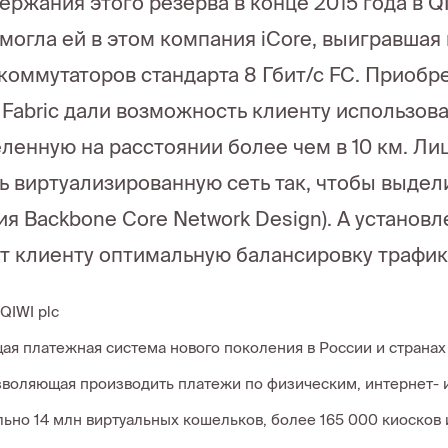
ержания этого резерва в конце 2015 года в 
омогла ей в этом компания iCore, выигравшая
коммутаторов стандарта 8 Гбит/с FC. Приобр
 Fabric дали возможность клиенту использов
ленную на расстоянии более чем в 10 км. Лиц
ь виртуализированную сеть так, чтобы выдел
ия Backbone Core Network Design). А установл
т клиенту оптимальную балансировку трафик
QIWI plc
щая платежная система нового поколения в России и страна
зволяющая производить платежи по физическим, интернет- 
ьно 14 млн виртуальных кошельков, более 165 000 киосков 