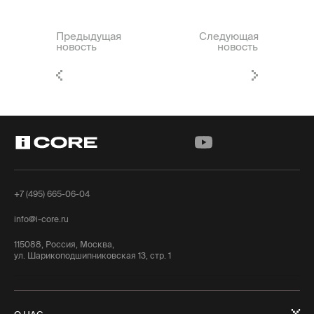
Предыдущая
Следующая
новость
новость
+7 (495) 665-06-04
info@i-core.ru
115088, Россия, Москва,
ул. Шарикоподшипниковская 13, стр. 1
О НАС